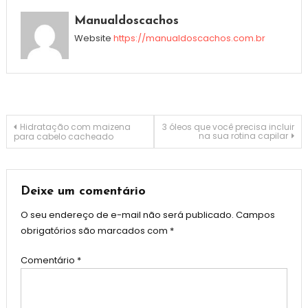
Manualdoscachos
Website
https://manualdoscachos.com.br
Navegação
Hidratação com maizena
3 óleos que você precisa incluir
na sua rotina capilar
para cabelo cacheado
de
Post
Deixe um comentário
O seu endereço de e-mail não será publicado.
Campos
obrigatórios são marcados com
*
Comentário
*