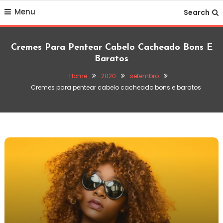
Skip
Menu
Search
To
Content
Cremes Para Pentear Cabelo Cacheado Bons E
Baratos
Home
2020
setembro
Cremes para pentear cabelo cacheado bons e baratos