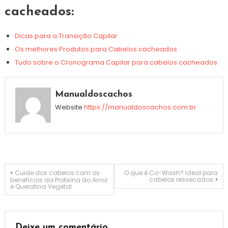
cacheados:
Dicas para a Transição Capilar
Os melhores Produtos para Cabelos cacheados
Tudo sobre o Cronograma Capilar para cabelos cacheados
Manualdoscachos
Website
https://manualdoscachos.com.br
Navegação
Cuide dos cabelos com os
O que é Co-Wash? Ideal para
cabelos ressecados
benefícios da Proteína do Arroz
e Queratina Vegetal
de
Post
Deixe um comentário