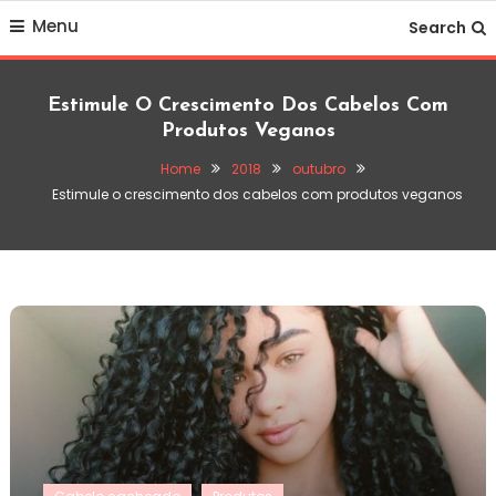
Skip
Menu
Search
To
Content
Estimule O Crescimento Dos Cabelos Com
Produtos Veganos
Home
2018
outubro
Estimule o crescimento dos cabelos com produtos veganos