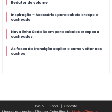
Redutor de volume
Inspiração – Acessórios para cabelo crespo e
cacheado
Nova linha Seda Boom para cabelos crespos e
cacheados
As fases da transição capilar e como voltar aos
cachos
Início
Sobre
Contato
Manual dos cachos
|
Theme: Color Blog by
Mystery Themes
.