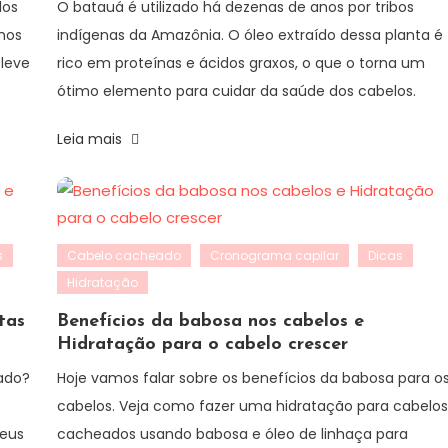
los
O batauá é utilizado há dezenas de anos por tribos
hos
indígenas da Amazônia. O óleo extraído dessa planta é
 leve
rico em proteínas e ácidos graxos, o que o torna um
ótimo elemento para cuidar da saúde dos cabelos.
Leia mais
s
Cabelo cacheado
Cronograma capilar
Dicas
Hidratação
tas
Benefícios da babosa nos cabelos e
Hidratação para o cabelo crescer
ado?
Hoje vamos falar sobre os benefícios da babosa para o
cabelos. Veja como fazer uma hidratação para cabelo
Deus
cacheados usando babosa e óleo de linhaça para