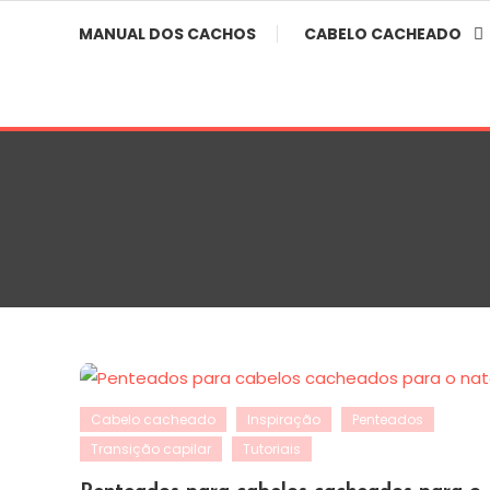
Skip
MANUAL DOS CACHOS
CABELO CACHEADO
To
Content
Cabelo cacheado
Inspiração
Penteados
Transição capilar
Tutoriais