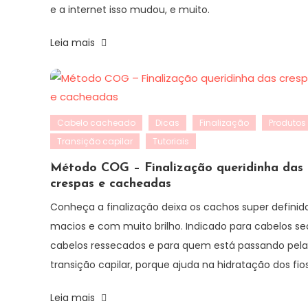
e a internet isso mudou, e muito.
Leia mais
Cabelo cacheado
Dicas
Finalização
Produtos
Transição capilar
Tutoriais
Método COG – Finalização queridinha das
crespas e cacheadas
Conheça a finalização deixa os cachos super definido
macios e com muito brilho. Indicado para cabelos se
cabelos ressecados e para quem está passando pela
transição capilar, porque ajuda na hidratação dos fio
Leia mais