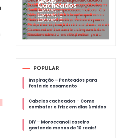
LEIA MAIS
secos
LEIA MAIS
Cacheados
4
LEIA MAIS
LEIA MAIS
LEIA MAIS
a
POPULAR
Inspiração – Penteados para
festa de casamento
Cabelos cacheados – Como
combater o frizz em dias úmidos
DIY – Moroccanoil caseiro
gastando menos de 10 reais!